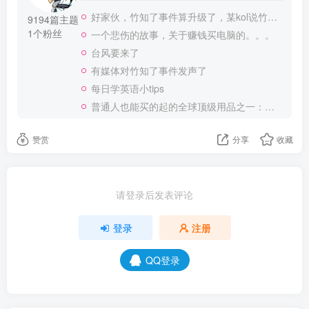
好家伙，竹知了事件算升级了，某kol说竹知了是日本玩具
9194篇主题
1个粉丝
一个悲伤的故事，关于赚钱买电脑的。。。
台风要来了
有媒体对竹知了事件发声了
每日学英语小tips
普通人也能买的起的全球顶级用品之一：WD-40润滑除锈剂！
赞赏
分享
收藏
请登录后发表评论
登录
注册
QQ登录