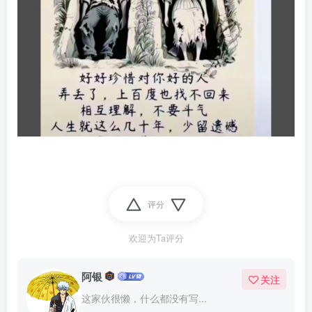
评分
欢迎为Ta评分
阿银
关注
这家伙很懒，什么都没有写...