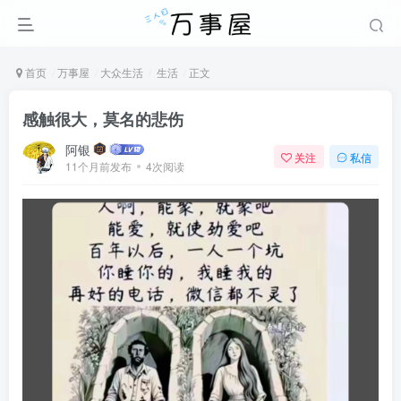
首页
万事屋
大众生活
生活
正文
感触很大，莫名的悲伤
阿银
关注
私信
11个月前发布
4次阅读