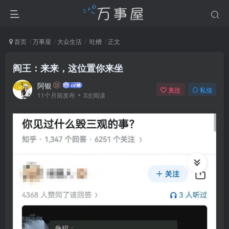
首页
万事屋
大众生活
吐槽
正文
阎王：来来，这位置你来坐
阿银
关注
私信
11个月前发布
3次阅读