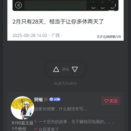
评分
欢迎为Ta评分
阿银
关注
这家伙很懒，什么都没有写...
一个悲伤的故事，关于赚钱买电脑的。。。
9193篇主题
1个粉丝
台风要来了