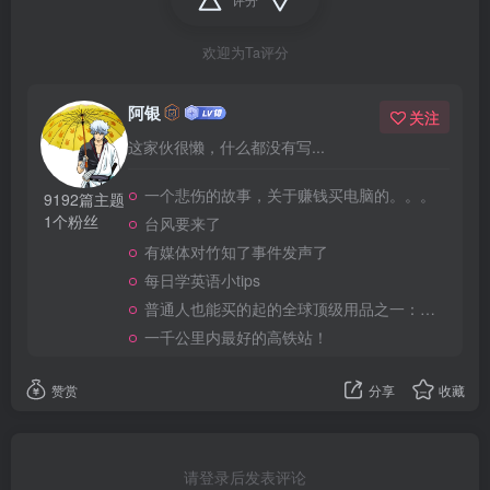
欢迎为Ta评分
阿银
关注
这家伙很懒，什么都没有写...
一个悲伤的故事，关于赚钱买电脑的。。。
9192篇主题
1个粉丝
台风要来了
有媒体对竹知了事件发声了
每日学英语小tips
普通人也能买的起的全球顶级用品之一：WD-40润滑除锈剂！
一千公里内最好的高铁站！
赞赏
分享
收藏
请登录后发表评论