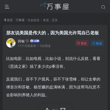
首页
万事屋
大众生活
生活
正文
朋友说美国是伟大的，因为美国允许骂自己老板
阿银
关注
私信
11个月前发布
3次阅读
比如电影，比如电视，比如小说，别说什么反犹，看看
《恶搞之家》搞了多少次p事没有。
反观我们，容不下户晨风，容不下张雪峰，却让女拳的
傅首尔和苏敏、杨笠赚的盆满钵满，因为这帮鸟玩意不
会影响到养猪人的利益。
评分