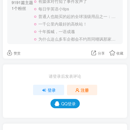
有媒体对竹知了事件发声了
9191篇主题
1个粉丝
每日学英语小tips
普通人也能买的起的全球顶级用品之一：WD-40润滑除锈剂！
一千公里内最好的高铁站！
十年孤喊，一语成谶
为什么这么多车企都会不约而同嘲讽那家说不得的车企？
赞赏
分享
收藏
请登录后发表评论
登录
注册
QQ登录