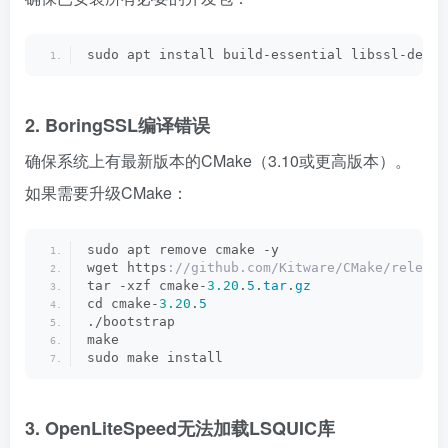
sudo apt install build-essential libssl-dev z
2. BoringSSL编译错误
确保系统上有最新版本的CMake（3.10或更高版本）。
如果需要升级CMake：
sudo apt remove cmake -y
wget https
://github.com/Kitware/CMake/release
tar -xzf cmake-
3.20
.
5
.
tar
.
gz
cd cmake-
3.20
.
5
./bootstrap
make
sudo make install
3. OpenLiteSpeed无法加载LSQUIC库