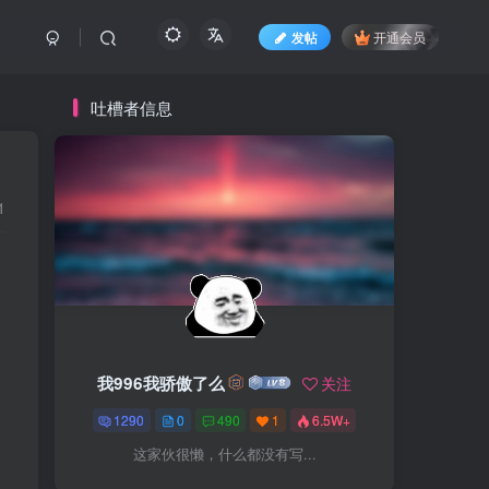
发帖
开通会员
吐槽者信息
1
我996我骄傲了么
关注
1290
0
490
1
6.5W+
这家伙很懒，什么都没有写...