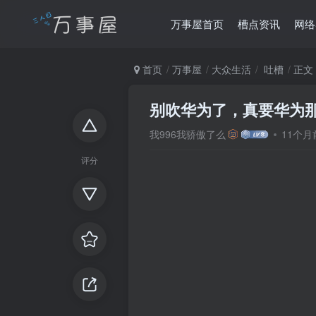
万事屋首页
槽点资讯
网络
首页
万事屋
大众生活
吐槽
正文
别吹华为了，真要华为
我996我骄傲了么
11个
评分