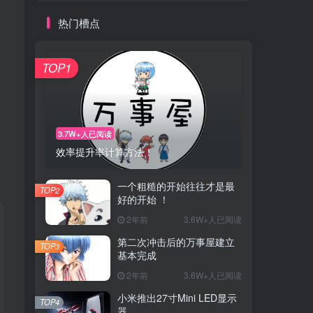
热门槽点
TOP1
3.7W+人已阅读
效率提升率计算方法！
一个粗糙的开始往往才是最
TOP2
好的开始 ！
2年前
3.6W+人已阅读
第二次冲击后的万事屋建立
TOP3
基本完成
2年前
3.6W+人已阅读
小米推出27寸Mini LED显示
TOP4
器