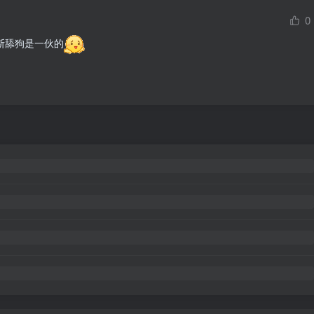
0
斯舔狗是一伙的