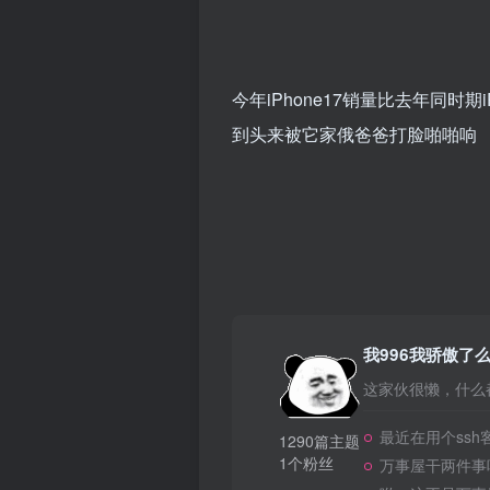
今年iPhone17销量比去年同时
到头来被它家俄爸爸打脸啪啪响
我996我骄傲了
这家伙很懒，什么都
最近在用个ssh
1290篇主题
1个粉丝
万事屋干两件事