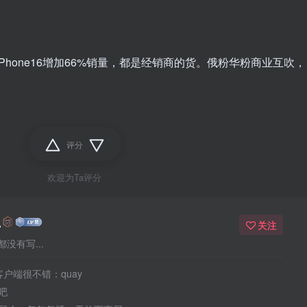
期iPhone16增加66%销量，都是经销商的货。俄粉华粉商业互吹，
评分
欢迎为Ta评分
么
关注
没有写...
客户端很不错：quay
吧