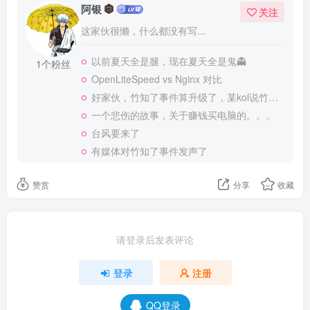
阿银
关注
这家伙很懒，什么都没有写...
以前夏天全是腿，现在夏天全是鬼👻
1个粉丝
OpenLiteSpeed vs Nginx 对比
好家伙，竹知了事件算升级了，某kol说竹知了是日本玩具
一个悲伤的故事，关于赚钱买电脑的。。。
台风要来了
有媒体对竹知了事件发声了
赞赏
分享
收藏
请登录后发表评论
登录
注册
QQ登录