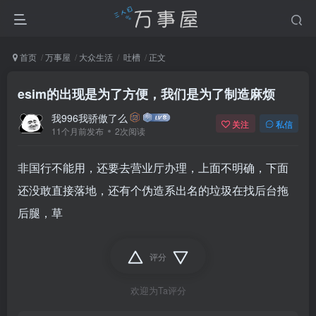
首页
万事屋
大众生活
吐槽
正文
esim的出现是为了方便，我们是为了制造麻烦
我996我骄傲了么
关注
私信
11个月前发布
2次阅读
非国行不能用，还要去营业厅办理，上面不明确，下面
还没敢直接落地，还有个伪造系出名的垃圾在找后台拖
后腿，草
评分
欢迎为Ta评分