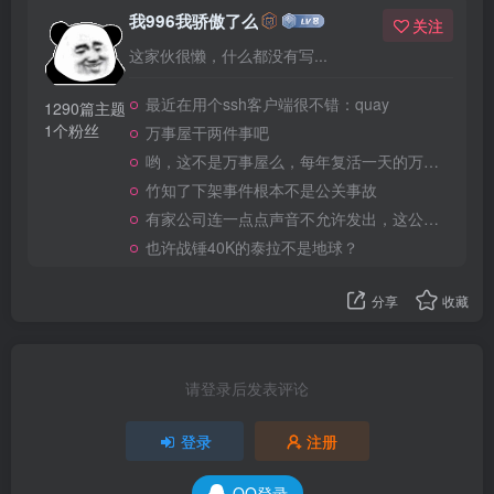
我996我骄傲了么
关注
这家伙很懒，什么都没有写...
最近在用个ssh客户端很不错：quay
1290篇主题
1个粉丝
万事屋干两件事吧
哟，这不是万事屋么，每年复活一天的万事屋
竹知了下架事件根本不是公关事故
有家公司连一点点声音不允许发出，这公司做大了就是我国乃至全世界的灾难
也许战锤40K的泰拉不是地球？
分享
收藏
请登录后发表评论
登录
注册
QQ登录