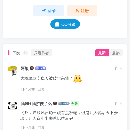
登录
注册
QQ登录
回复
只看作者
最新
最热
2
阿银
0
大概率骂安卓人被破防高清了
11个月前
回复
我996我骄傲了么
0
作者
另外，户晨风言论三观有点极端，但是让人说话天不会
塌，让人宣泄出来总比憋着好
11个月前
回复