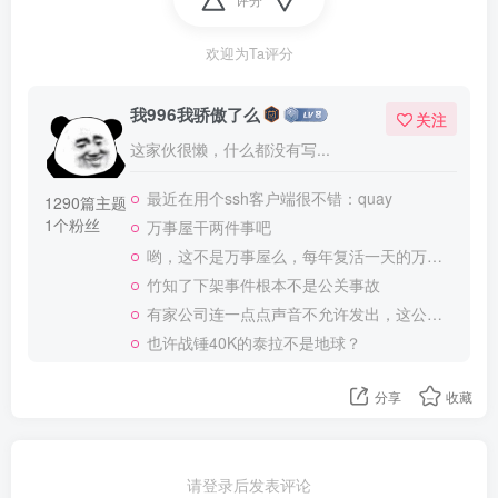
欢迎为Ta评分
我996我骄傲了么
关注
这家伙很懒，什么都没有写...
最近在用个ssh客户端很不错：quay
1290篇主题
1个粉丝
万事屋干两件事吧
哟，这不是万事屋么，每年复活一天的万事屋
竹知了下架事件根本不是公关事故
有家公司连一点点声音不允许发出，这公司做大了就是我国乃至全世界的灾难
也许战锤40K的泰拉不是地球？
分享
收藏
请登录后发表评论