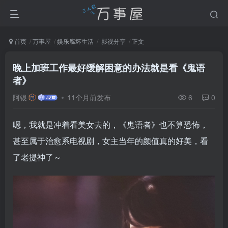
首页
万事屋
娱乐腐坏生活
影视分享
正文
晚上加班工作最好缓解困意的办法就是看《鬼语
者》
阿银
11个月前发布
6
0
嗯，我就是冲着看美女去的，《鬼语者》也不算恐怖，
甚至属于治愈系电视剧，女主当年的颜值真的好美，看
了老提神了～