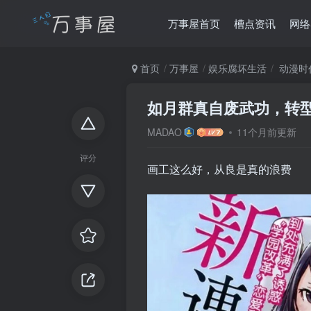
万事屋首页
槽点资讯
网络
首页
万事屋
娱乐腐坏生活
动漫时
如月群真自废武功，转
MADAO
11个月前更新
评分
画工这么好，从良是真的浪费