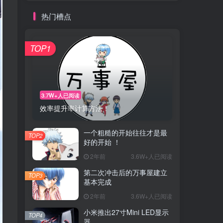
热门槽点
TOP1
3.7W+人已阅读
效率提升率计算方法！
一个粗糙的开始往往才是最
TOP2
好的开始 ！
2年前
3.6W+人已阅读
第二次冲击后的万事屋建立
TOP3
基本完成
2年前
3.6W+人已阅读
小米推出27寸Mini LED显示
TOP4
器