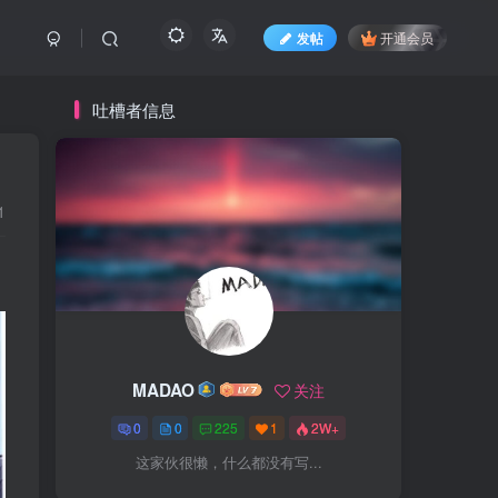
发帖
开通会员
吐槽者信息
1
MADAO
关注
0
0
225
1
2W+
这家伙很懒，什么都没有写...