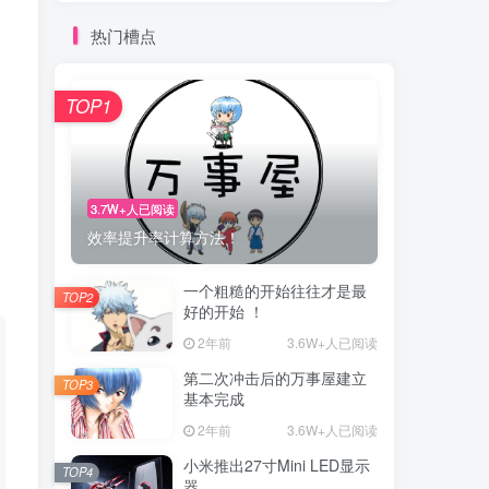
热门槽点
书
TOP1
3.7W+人已阅读
效率提升率计算方法！
一个粗糙的开始往往才是最
TOP2
好的开始 ！
2年前
3.6W+人已阅读
第二次冲击后的万事屋建立
TOP3
基本完成
2年前
3.6W+人已阅读
小米推出27寸Mini LED显示
TOP4
器