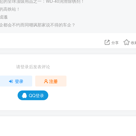
起的全球顶级用品之一：WD-40润滑除锈剂！
的高铁站！
成谶
企都会不约而同嘲讽那家说不得的车企？
分享
收
请登录后发表评论
登录
注册
QQ登录