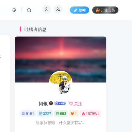
发帖
开通会员
吐槽者信息
0
阿银
关注
9191
3227
653
1
1579W+
这家伙很懒，什么都没有写...