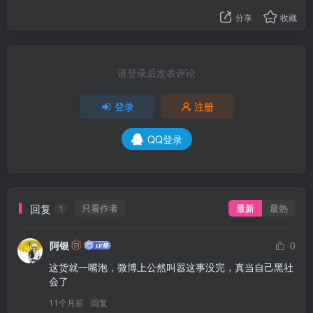
分享
收藏
请登录后发表评论
登录
注册
QQ登录
回复
只看作者
最新
最热
1
阿银
0
这货就一嘴泡，微博上公然叫嚣这事没完，真当自己黑社
会了
11个月前
回复