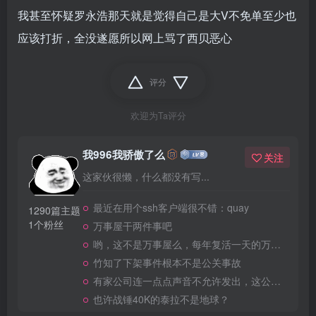
我甚至怀疑罗永浩那天就是觉得自己是大V不免单至少也
应该打折，全没遂愿所以网上骂了西贝恶心
评分
欢迎为Ta评分
我996我骄傲了么
关注
这家伙很懒，什么都没有写...
最近在用个ssh客户端很不错：quay
1290篇主题
1个粉丝
万事屋干两件事吧
哟，这不是万事屋么，每年复活一天的万事屋
竹知了下架事件根本不是公关事故
有家公司连一点点声音不允许发出，这公司做大了就是我国乃至全世界的灾难
也许战锤40K的泰拉不是地球？