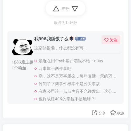
评分
欢迎为Ta评分
我996我骄傲了么
关注
这家伙很懒，什么都没有写...
最近在用个ssh客户端很不错：quay
1286篇主题
1个粉丝
万事屋干两件事吧
哟，这不是万事屋么，每年复活一天的万事屋
竹知了下架事件根本不是公关事故
有家公司连一点点声音不允许发出，这公司做大了就是我国乃至全世界的灾难
也许战锤40K的泰拉不是地球？
分享
收藏