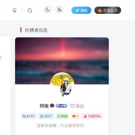
发帖
开通会员
吐槽者信息
0
阿银
关注
9197
3227
653
1
1580W+
这家伙很懒，什么都没有写...