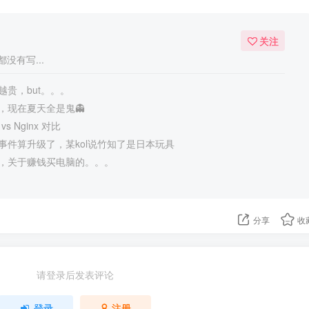
关注
没有写...
贵，but。。。
，现在夏天全是鬼👻
 vs Nginx 对比
事件算升级了，某kol说竹知了是日本玩具
，关于赚钱买电脑的。。。
分享
收
请登录后发表评论
登录
注册