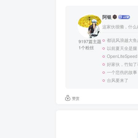
阿银
这家伙很懒，什么都
都说风浪越大鱼越
9197篇主题
1个粉丝
以前夏天全是腿
OpenLiteSpeed
好家伙，竹知了
一个悲伤的故事
台风要来了
赞赏