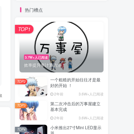
热门槽点
TOP1
3.7W+人已阅读
效率提升率计算方法！
一个粗糙的开始往往才是最
TOP2
好的开始 ！
2年前
3.6W+人已阅读
藏
第二次冲击后的万事屋建立
TOP3
基本完成
2年前
3.6W+人已阅读
小米推出27寸Mini LED显示
TOP4
器