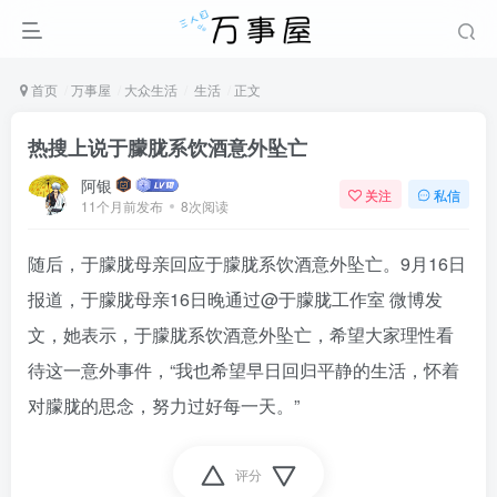
首页
万事屋
大众生活
生活
正文
热搜上说于朦胧系饮酒意外坠亡
阿银
关注
私信
11个月前发布
8次阅读
随后，于朦胧母亲回应于朦胧系饮酒意外坠亡。9月16日
报道，于朦胧母亲16日晚通过@于朦胧工作室 微博发
文，她表示，于朦胧系饮酒意外坠亡，希望大家理性看
待这一意外事件，“我也希望早日回归平静的生活，怀着
对朦胧的思念，努力过好每一天。”
评分