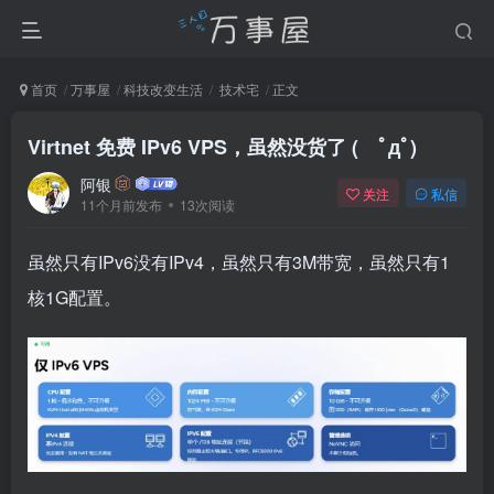
首页
万事屋
科技改变生活
技术宅
正文
Virtnet 免费 IPv6 VPS，虽然没货了 ( ﾟдﾟ)
阿银
关注
私信
11个月前发布
13次阅读
虽然只有IPv6没有IPv4，虽然只有3M带宽，虽然只有1
核1G配置。