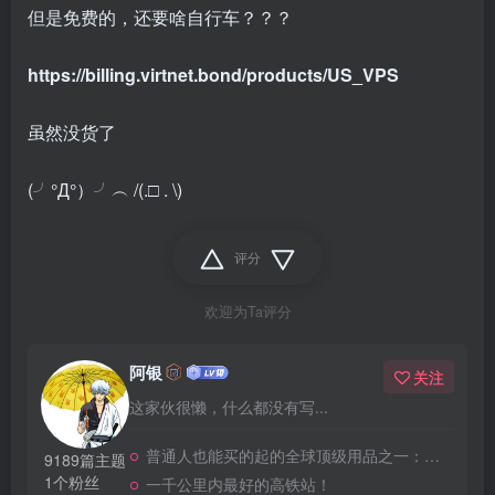
但是免费的，还要啥自行车？？？
https://billing.virtnet.bond/products/US_VPS
虽然没货了
(╯°Д°）╯︵ /(.□ . \)
评分
欢迎为Ta评分
阿银
关注
这家伙很懒，什么都没有写...
普通人也能买的起的全球顶级用品之一：WD-40润滑除锈剂！
9189篇主题
1个粉丝
一千公里内最好的高铁站！