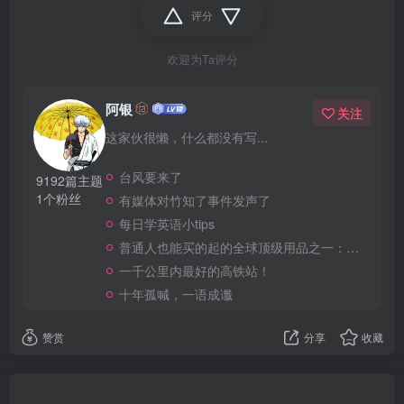
评分
欢迎为Ta评分
阿银
关注
这家伙很懒，什么都没有写...
台风要来了
9192篇主题
1个粉丝
有媒体对竹知了事件发声了
每日学英语小tips
普通人也能买的起的全球顶级用品之一：WD-40润滑除锈剂！
一千公里内最好的高铁站！
十年孤喊，一语成谶
赞赏
分享
收藏