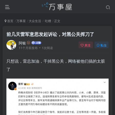
首页
万事屋
大众生活
吐槽
正文
前几天雷军意思发起诉讼，对黑公关挥刀了
阿银
关注
私信
11个月前发布
1次阅读
只想说，雷总加油，干掉黑公关，网络被他们搞的太脏
了