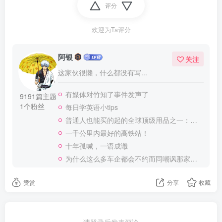
评分
欢迎为Ta评分
阿银
关注
这家伙很懒，什么都没有写...
有媒体对竹知了事件发声了
9191篇主题
1个粉丝
每日学英语小tips
普通人也能买的起的全球顶级用品之一：WD-40润滑除锈剂！
一千公里内最好的高铁站！
十年孤喊，一语成谶
为什么这么多车企都会不约而同嘲讽那家说不得的车企？
赞赏
分享
收藏
请登录后发表评论