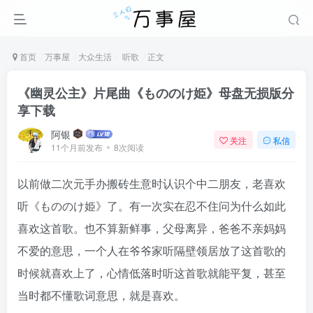
首页
万事屋
大众生活
听歌
正文
《幽灵公主》片尾曲《もののけ姫》母盘无损版分
享下载
阿银
关注
私信
11个月前发布
8次阅读
以前做二次元手办搬砖生意时认识个中二朋友，老喜欢
听《もののけ姫》了。有一次实在忍不住问为什么如此
喜欢这首歌。也不算新鲜事，父母离异，爸爸不亲妈妈
不爱的意思，一个人在爷爷家听隔壁领居放了这首歌的
时候就喜欢上了，心情低落时听这首歌就能平复，甚至
当时都不懂歌词意思，就是喜欢。