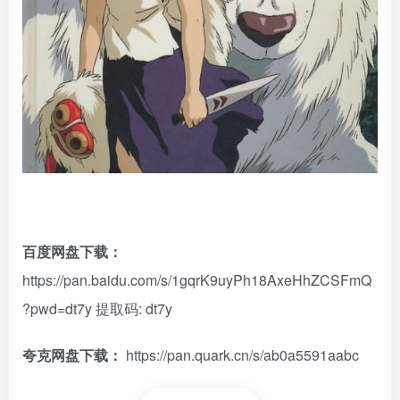
百度网盘下载：
https://pan.baidu.com/s/1gqrK9uyPh18AxeHhZCSFmQ
?pwd=dt7y
提取码: dt7y
夸克网盘下载：
https://pan.quark.cn/s/ab0a5591aabc