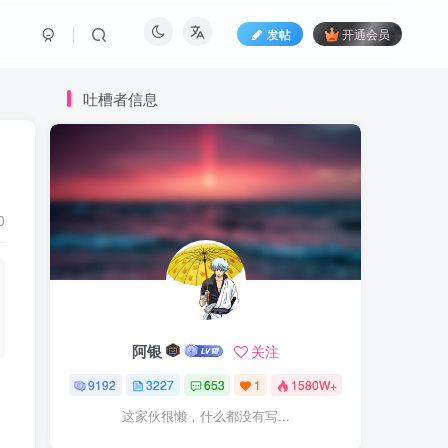
发帖
开通会员
吐槽者信息
0
阿银
关注
9192
3227
653
1
1580W+
这家伙很懒，什么都没有写...