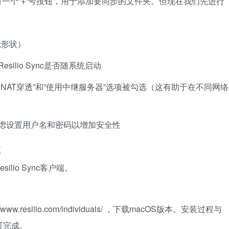
一个”+”号按钮，用于添加要同步的文件夹。但现在我们先进行
轮形状）
silio Sync是否随系统启动
用NAT穿透”和”使用中继服务器”选项被勾选（这有助于在不同网络
考虑设置用户名和密码以增加安全性
置
lio Sync客户端。
//www.resilio.com/individuals/
，下载macOS版本。安装过程与
可完成。