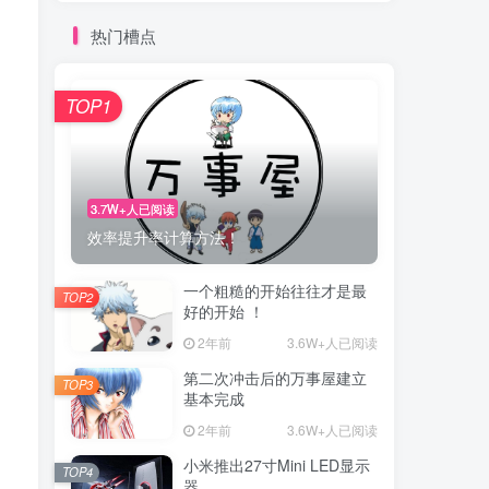
热门槽点
TOP1
3.7W+人已阅读
效率提升率计算方法！
一个粗糙的开始往往才是最
TOP2
好的开始 ！
2年前
3.6W+人已阅读
第二次冲击后的万事屋建立
TOP3
基本完成
2年前
3.6W+人已阅读
小米推出27寸Mini LED显示
TOP4
器