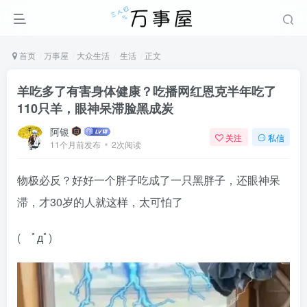
首页
万事屋
大众生活
生活
正文
羊吃多了有害身体健康？吃播网红恩克半年吃了
110只羊，眼神呆滞脸黑成炭
阿银
关注
私信
11个月前发布
2次阅读
物极必反？好好一个胖子吃成了一只黑胖子，还眼神呆
滞，才30岁的人就这样，太可怕了
( ﾟдﾟ)