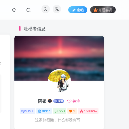
发帖
开通会员
吐槽者信息
0
阿银
关注
9197
3227
653
1
1580W+
这家伙很懒，什么都没有写...