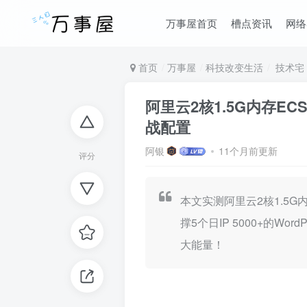
万事屋首页
槽点资讯
网络
首页
万事屋
科技改变生活
技术宅
阿里云2核1.5G内存EC
战配置
阿银
11个月前更新
评分
本文实测阿里云2核1.5G内存
撑5个日IP 5000+的W
大能量！