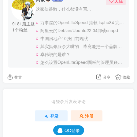
关注
这家伙很懒，什么都没有写...
万事屋的OpenLiteSpeed 搭载 lsphp84 完整安装 Composer
9181篇主题
1个粉丝
阿里云的Debian/Ubuntu22.04卸载snapd
中国房地产10强目前现状
其实挺佩服余大嘴的，毕竟能把一个品牌做到全民嘲笑恶搞，真的不容易
卓伟说的是谁？
怎么设置OpenLiteSpeed面板的管理员账号和密码？
赞赏
分享
收藏
请登录后发表评论
登录
注册
QQ登录