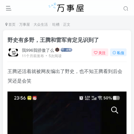
首页
万事屋
大众生活
吐槽
正文
野史有多野，王腾和雷军肯定见识到了
我996我骄傲了么
关注
私信
11个月前发布
5次阅读
王腾还活着就被网友编出了野史，也不知王腾看到后会
哭还是会笑