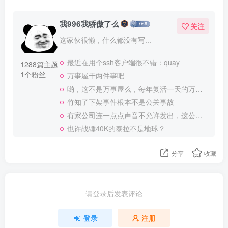
我996我骄傲了么
关注
这家伙很懒，什么都没有写...
最近在用个ssh客户端很不错：quay
1288篇主题
1个粉丝
万事屋干两件事吧
哟，这不是万事屋么，每年复活一天的万事屋
竹知了下架事件根本不是公关事故
有家公司连一点点声音不允许发出，这公司做大了就是我国乃至全世界的灾难
也许战锤40K的泰拉不是地球？
分享
收藏
请登录后发表评论
登录
注册