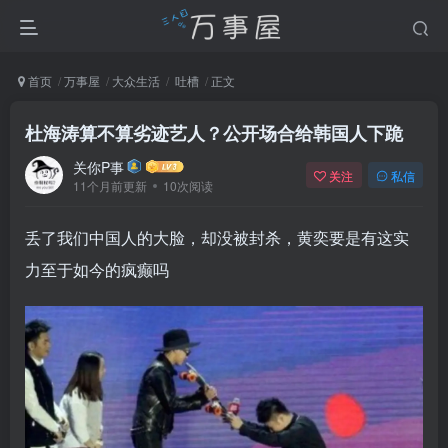
首页
万事屋
大众生活
吐槽
正文
杜海涛算不算劣迹艺人？公开场合给韩国人下跪
关你P事
关注
私信
11个月前更新
10次阅读
丢了我们中国人的大脸，却没被封杀，黄奕要是有这实
力至于如今的疯癫吗