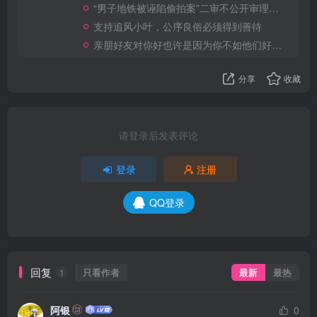
“男子地铁被诬陷偷拍案”二审不公开审理，偏袒女拳做到如此恶心地步也是开眼了
支持追风小叶，公序良俗必须得到善待
亲朋好友对你好也许是因为你不如他们好，他们需要发挥同情心自我满足，实际上是很恶毒的！
分享
收藏
请登录后发表评论
登录
注册
QQ登录
回复
只看作者
最新
最热
1
阿银
0