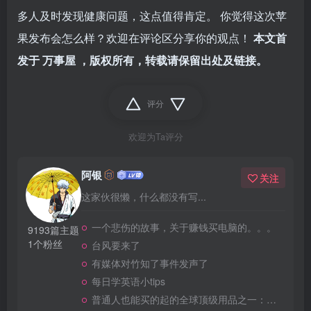
多人及时发现健康问题，这点值得肯定。 你觉得这次苹
果发布会怎么样？欢迎在评论区分享你的观点！
本文首
发于
万事屋
，版权所有，转载请保留出处及链接。
评分
欢迎为Ta评分
阿银
关注
这家伙很懒，什么都没有写...
一个悲伤的故事，关于赚钱买电脑的。。。
9193篇主题
1个粉丝
台风要来了
有媒体对竹知了事件发声了
每日学英语小tips
普通人也能买的起的全球顶级用品之一：WD-40润滑除锈剂！