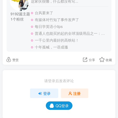
这家伙很懒，什么都没有写...
台风要来了
9192篇主题
1个粉丝
有媒体对竹知了事件发声了
每日学英语小tips
普通人也能买的起的全球顶级用品之一：WD-40润滑除锈剂！
一千公里内最好的高铁站！
十年孤喊，一语成谶
赞赏
分享
收藏
请登录后发表评论
登录
注册
QQ登录