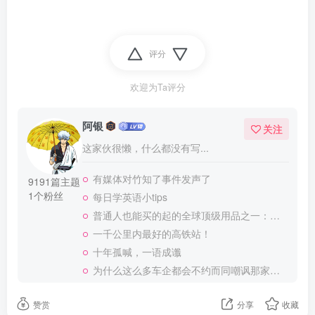
评分
欢迎为Ta评分
阿银
关注
这家伙很懒，什么都没有写...
有媒体对竹知了事件发声了
9191篇主题
1个粉丝
每日学英语小tips
普通人也能买的起的全球顶级用品之一：WD-40润滑除锈剂！
一千公里内最好的高铁站！
十年孤喊，一语成谶
为什么这么多车企都会不约而同嘲讽那家说不得的车企？
赞赏
分享
收藏