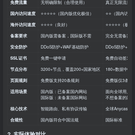
免费流量
无明确限制（合理使用）
真正无限流量
国内访问速度
⭐⭐⭐⭐⭐（国内版优化极佳）
⭐⭐（国内访问
海外访问速度
⭐⭐⭐⭐（良好）
⭐⭐⭐⭐⭐（极快
备案要求
国内版需备案，国际版不需
完全无需备案
安全防护
DDoS防护+WAF基础防护
DDoS防护+W
SSL证书
免费一键申请
免费自动签发
节点分布
3200+节点，覆盖200+国家地区
180+数据中心，
页面规则
免费版支持20条规则
免费版仅3条规
适用场景
国内版：已备案国内网站
面向全球用户的
国际版：未备案国际网站
不想备案的网站
核心技术
智能路由、私有协议传输
全球Anycast网
合规性
国内版符合中国法规
国际标准
2. 实际体验对比