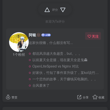
评分
欢迎为Ta评分
阿银
关注
这家伙很懒，什么都没有写...
都说风浪越大鱼越贵，but。。。
1个粉丝
以前夏天全是腿，现在夏天全是鬼👻
OpenLiteSpeed vs Nginx 对比
好家伙，竹知了事件算升级了，某kol说竹知了是日本玩具
一个悲伤的故事，关于赚钱买电脑的。。。
台风要来了
赞赏
分享
收藏