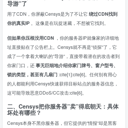
导游”了
用了CDN，你屏蔽Censys是为了不让它
绕过CDN找到
你的真实IP
。这像是在玩捉迷藏，不想被它找到。
但如果你压根没用CDN
，你的服务器IP就像家的详细地
址直接贴在了公告栏上。Censys就不再是”侦探”了，它
成了一个拿着大喇叭的”导游”，直接带着潜在的攻击者到
你家门口，还
事无巨细地介绍你家门牌号、窗户型号、
锁的类型，甚至有几扇门
:cite[1]:cite[6]。任何别有用心
的人都能利用Censys快速获得目标站点的服务器信息，
这可能导致恶意DDoS/CC攻击:cite[6]。
二、Censys把你服务器”卖”得底朝天：具体
坏处有哪些？
Censys本身不黑你服务器，但它提供的”情报”却是黑客