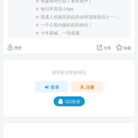
有媒体对竹知了事件发声了
每日学英语小tips
普通人也能买的起的全球顶级用品之一：WD-40润滑除锈剂！
一千公里内最好的高铁站！
十年孤喊，一语成谶
赞赏
分享
收藏
请登录后发表评论
登录
注册
QQ登录