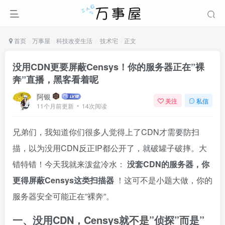
首页
万事屋
科技改变生活
技术宅
正文
没用CDN更要屏蔽Censys！你的服务器正在”裸
奔”直播，黑客看着呢
阿银
关注
私信
11个月前更新
14次阅读
兄弟们，我知道你们很多人觉得上了CDN才需要防扫
描，以为没用CDN反正IP都公开了，就破罐子破摔。大
错特错！今天我就来泼盆冷水：
没套CDN的服务器，你
更得屏蔽Censys这类扫描器
！这可不是小题大做，你的
服务器安全可能正在”裸奔”。
一、没用CDN，Censys就不是”侦探”而是”