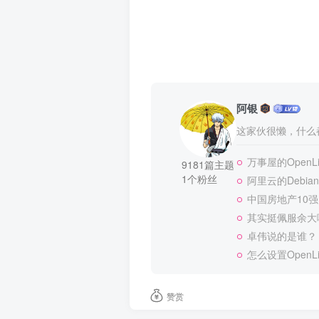
阿银
这家伙很懒，什么都
万事屋的OpenLit
9181篇主题
1个粉丝
阿里云的Debian/
中国房地产10
其实挺佩服余大
卓伟说的是谁？
怎么设置OpenL
赞赏