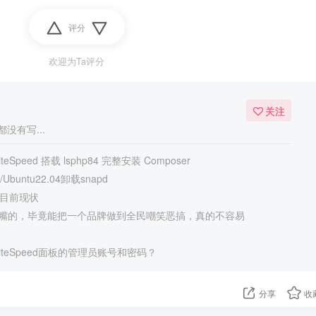
评分
欢迎为Ta评分
关注
没有写...
eSpeed 搭载 lsphp84 完整安装 Composer
Ubuntu22.04卸载snapd
强目前现状
嘴的，毕竟能把一个品牌做到全民嘲笑恶搞，真的不容易
iteSpeed面板的管理员账号和密码？
分享
收