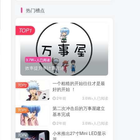
热门槽点
TOP1
3.7W+人已阅读
效率提升率计算方法！
一个粗糙的开始往往才是最
TOP2
好的开始 ！
2年前
3.6W+人已阅读
第二次冲击后的万事屋建立
TOP3
基本完成
2年前
3.6W+人已阅读
小米推出27寸Mini LED显示
TOP4
器