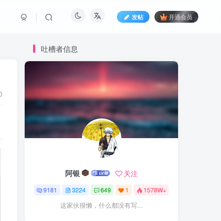
发帖
开通会员
吐槽者信息
0
阿银
关注
9181
3224
649
1
1578W+
这家伙很懒，什么都没有写...