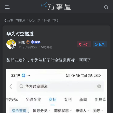
首页
万事屋
大众生活
吐槽
正文
华为时空隧道
阿银
关注
私信
11个月前发布
5次阅读
某群友发的，华为注册了时空隧道商标，呵呵了