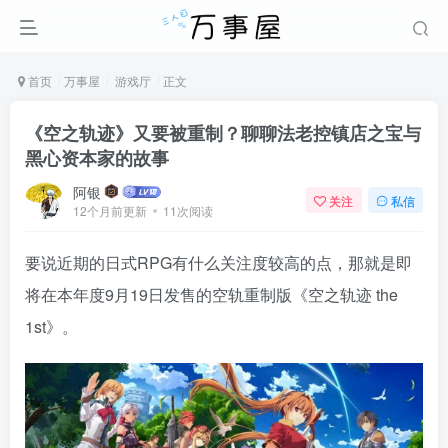
首页
万事屋
游戏厅
正文
《空之轨迹》又要被重制？聊聊法老控镇店之宝与
黑心资本家的故事
阿银
关注
私信
12个月前更新
11次阅读
要说近期的日式RPG有什么关注度较高的点，那就是即
将在本年度9月19日发售的空轨重制版《空之轨迹 the
1st》。