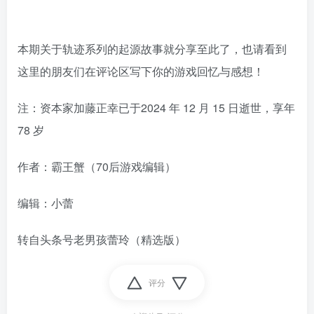
作者：霸王蟹（70后游戏编辑）
编辑：小蕾
转自头条号老男孩蕾玲（精选版）
评分
欢迎为Ta评分
阿银
关注
这家伙很懒，什么都没有写...
好家伙，竹知了事件算升级了，某kol说竹知了是日本玩具
9194篇主题
1个粉丝
一个悲伤的故事，关于赚钱买电脑的。。。
台风要来了
有媒体对竹知了事件发声了