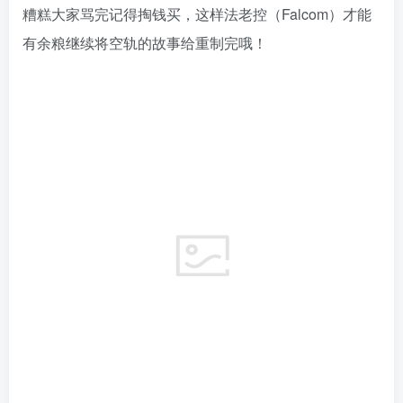
本期关于轨迹系列的起源故事就分享至此了，也请看到
这里的朋友们在评论区写下你的游戏回忆与感想！
注：资本家加藤正幸已于2024 年 12 月 15 日逝世，享年
78 岁