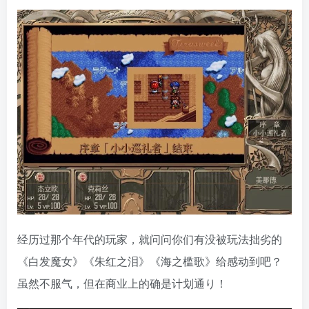
经历过那个年代的玩家，就问问你们有没被玩法拙劣的
《白发魔女》《朱红之泪》《海之槛歌》给感动到吧？
虽然不服气，但在商业上的确是计划通り！