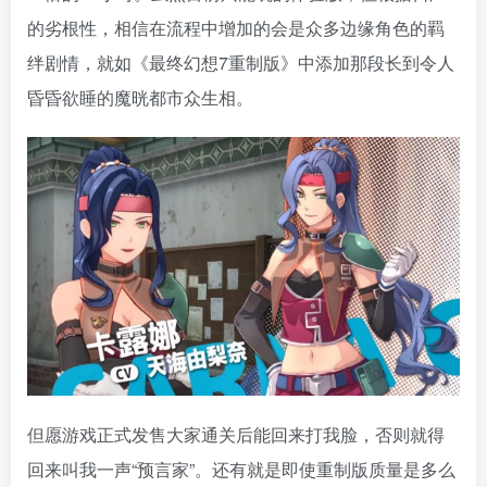
但愿游戏正式发售大家通关后能回来打我脸，否则就得
回来叫我一声“预言家”。还有就是即使重制版质量是多么
糟糕大家骂完记得掏钱买，这样法老控（Falcom）才能
有余粮继续将空轨的故事给重制完哦！