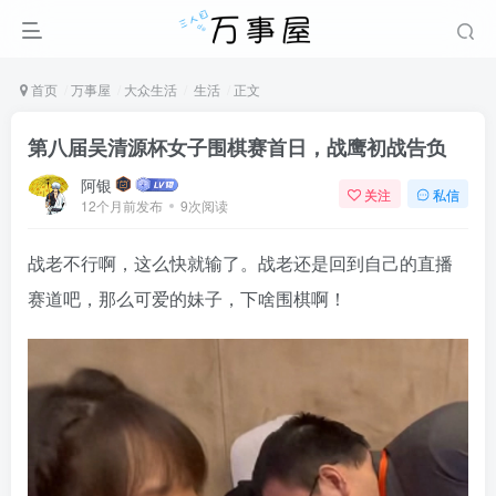
首页
万事屋
大众生活
生活
正文
第八届吴清源杯女子围棋赛首日，战鹰初战告负
阿银
关注
私信
12个月前发布
9次阅读
战老不行啊，这么快就输了。战老还是回到自己的直播
赛道吧，那么可爱的妹子，下啥围棋啊！