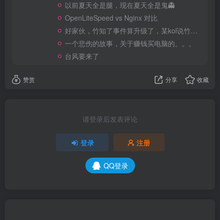
以前夏天全是腿，现在夏天全是鬼👻
OpenLiteSpeed vs Nginx 对比
好家伙，竹知了事件算升级了，某kol说竹知了是日本玩具
一个悲伤的故事，关于赚钱买电脑的。。。
台风要来了
赞赏
分享
收藏
请登录后发表评论
登录
注册
QQ登录