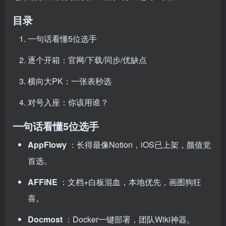
目录
一句话看懂5位选手
逐个开箱：官网/下载/同步/优缺点
横向大PK：一张表秒选
对号入座：你该用谁？
一句话看懂5位选手
AppFlowy
：长得最像Notion，iOS已上架，颜值党
首选。
AFFiNE
：文档+白板混血，本地优先，画图狗狂
喜。
Docmost
：Docker一键部署，团队Wiki神器。