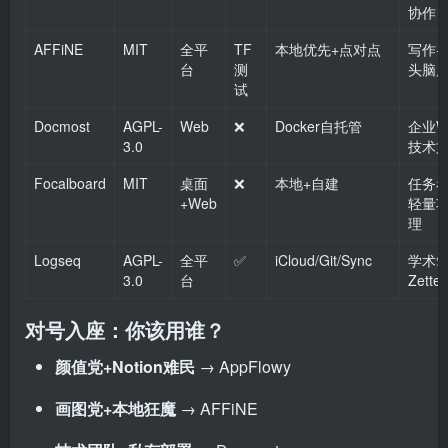
协作
AFFiNE
MIT
全平
TF
本地优先+点对点
写作+
台
测
头脑
试
Docmost
AGPL-
Web
❌
Docker自托管
企业Wi
3.0
技术
Focalboard
MIT
桌面
❌
本地+自建
任务
+Web
轻量
理
Logseq
AGPL-
全平
✅
iCloud/Git/Sync
学术
3.0
台
Zettel
对号入座：你该用谁？
颜值党+Notion难民
→ AppFlowy
画图党+本地狂魔
→ AFFiNE