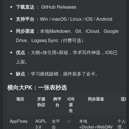
下载直达
：
GitHub Releases
支持平台
：Win / macOS / Linux / iOS / Android
同步渠道
：本地Markdown、Git、iCloud、Google
Drive、Logseq Sync（付费可选）
优点
：大纲+块引用+双链，学术写作神器，iOS已
上架。
缺点
：学习曲线陡峭，插件装多了会卡。
横向大PK：一张表秒选
项目
开源
跨平
iOS
同步渠道
适用
协议
台
原
生
AppFlowy
AGPL-
全平
✅
本地
个人
3.0
台
+Docker+WebDAV
理、