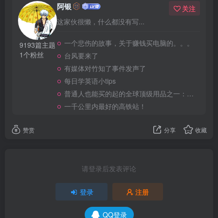
阿银
关注
这家伙很懒，什么都没有写...
一个悲伤的故事，关于赚钱买电脑的。。。
9193篇主题
1个粉丝
台风要来了
有媒体对竹知了事件发声了
每日学英语小tips
普通人也能买的起的全球顶级用品之一：WD-40润滑除锈剂！
一千公里内最好的高铁站！
赞赏
分享
收藏
请登录后发表评论
登录
注册
QQ登录