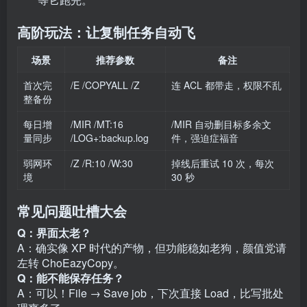
高阶玩法：让复制任务自动飞
场景
推荐参数
备注
首次完
/E /COPYALL /Z
连 ACL 都带走，权限不乱
整备份
每日增
/MIR /MT:16
/MIR 自动删目标多余文
量同步
/LOG+:backup.log
件，强迫症福音
弱网环
/Z /R:10 /W:30
掉线后重试 10 次，每次
境
30 秒
常见问题吐槽大会
Q：界面太老？
A：确实像 XP 时代的产物，但功能稳如老狗，颜值党请
左转 ChoEazyCopy。
Q：能不能保存任务？
A：可以！File → Save job，下次直接 Load，比写批处