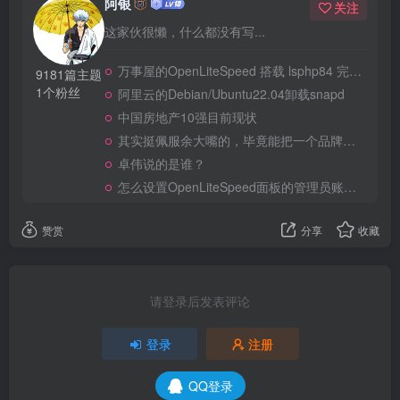
阿银
关注
这家伙很懒，什么都没有写...
万事屋的OpenLiteSpeed 搭载 lsphp84 完整安装 Composer
9181篇主题
1个粉丝
阿里云的Debian/Ubuntu22.04卸载snapd
中国房地产10强目前现状
其实挺佩服余大嘴的，毕竟能把一个品牌做到全民嘲笑恶搞，真的不容易
卓伟说的是谁？
怎么设置OpenLiteSpeed面板的管理员账号和密码？
赞赏
分享
收藏
请登录后发表评论
登录
注册
QQ登录