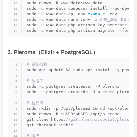
sudo chown -R www-data:www-data .
sudo -u www-data composer install --no-dev
sudo -u www-data cp .env.
example
 .env
sudo -u www-data nano .env 
 # APP_URL、DB 信息
sudo -u www-data php artisan key:generate
sudo -u www-data php artisan migrate --force
3. Pleroma（Elixir + PostgreSQL）
# 系统依赖
sudo apt update 
&&
 sudo apt install -y postgr
# 数据库
sudo -u postgres createuser -P pleroma
sudo -u postgres createdb -O pleroma pleroma
# 拉代码
sudo mkdir -p /opt/pleroma 
&&
 cd /opt/pleroma
sudo chown -R $USER:$USER /opt/pleroma
git clone https
://git.pleroma.social/pleroma/
git checkout stable
# 编译