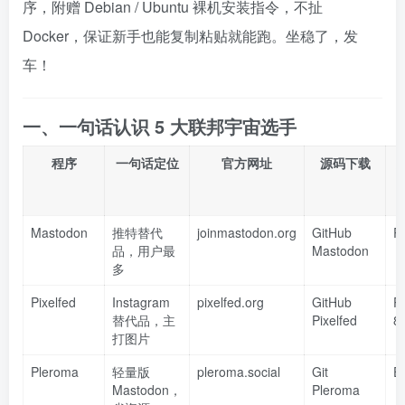
序，附赠 Debian / Ubuntu 裸机安装指令，不扯
Docker，保证新手也能复制粘贴就能跑。坐稳了，发
车！
一、一句话认识 5 大联邦宇宙选手
程序
一句话定位
官方网址
源码下载
Mastodon
推特替代
joinmastodon.org
GitHub
R
品，用户最
Mastodon
多
Pixelfed
Instagram
pixelfed.org
GitHub
P
替代品，主
Pixelfed
8.
打图片
Pleroma
轻量版
pleroma.social
Git
El
Mastodon，
Pleroma