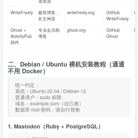
省资源
WriteFreely
极简博客，
writefreely.org
GitHub
G
长文神器
WriteFreely
Ghost
+
专业会员制
ghost.org
GitHub
N
ActivityPub
博客
Ghost
插件
二、Debian / Ubuntu 裸机安装教程（通通
不用 Docker）
统一约定：
系统：Ubuntu 22.04 / Debian 12
普通用户：sudo 权限
域名：example.com（自己换）
数据库 root 密码：请自行替换
1. Mastodon（Ruby + PostgreSQL）