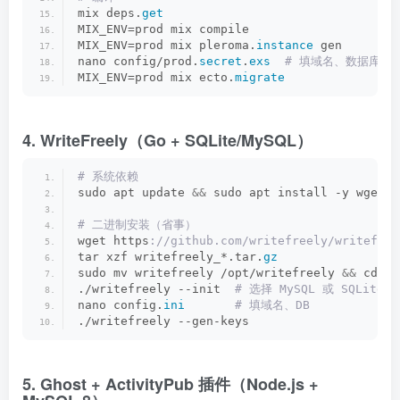
mix deps.
get
MIX_ENV=prod mix compile
MIX_ENV=prod mix pleroma.
instance
 gen
nano config/prod.
secret
.
exs
 # 填域名、数据库
MIX_ENV=prod mix ecto.
migrate
4. WriteFreely（Go + SQLite/MySQL）
# 系统依赖
sudo apt update 
&&
 sudo apt install -y wget m
# 二进制安装（省事）
wget https
://github.com/writefreely/writefree
tar xzf writefreely_*.tar.
gz
sudo mv writefreely /opt/writefreely 
&&
 cd /o
./writefreely --init 
 # 选择 MySQL 或 SQLite
nano config.
ini
 # 填域名、DB
./writefreely --gen-keys
5. Ghost + ActivityPub 插件（Node.js +