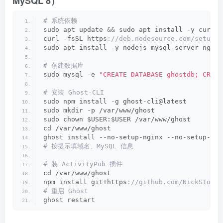
MySQL 8）
# 系统依赖
sudo apt update 
&&
 sudo apt install -y curl c
curl -fsSL https
://deb.nodesource.com/setup_1
sudo apt install -y nodejs mysql-server nginx
# 创建数据库
sudo mysql -e 
"CREATE DATABASE ghostdb; CREAT
# 安装 Ghost-CLI
sudo npm install -g ghost-cli@latest
sudo mkdir -p /var/www/ghost
sudo chown $USER:$USER /var/www/ghost
cd /var/www/ghost
ghost install --no-setup-nginx --no-setup-sys
# 按提示填域名、MySQL 信息
# 装 ActivityPub 插件
cd /var/www/ghost
npm install git+https
://github.com/NickSto/gh
# 重启 Ghost
ghost restart