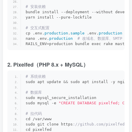
# 安装依赖
bundle install --deployment --without develop
yarn install --pure-lockfile
# 交互式配置
cp .env.
production
.
sample
 .env.
production
nano .env.
production
 # 改域名、数据库、SMTP
RAILS_ENV=production bundle exec rake mastodo
2. Pixelfed（PHP 8.x + MySQL）
# 系统依赖
sudo apt update 
&&
 sudo apt install -y nginx 
# 数据库
sudo mysql_secure_installation
sudo mysql -e 
"CREATE DATABASE pixelfed; CREA
# 拉代码
cd /var/www
sudo git clone https
://github.com/pixelfed/pi
cd pixelfed