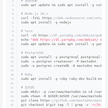
# 系统依赖
sudo apt update 
&&
 sudo apt install -y curl w
# Node.js 20.x
curl -fsSL https
://deb.nodesource.com/setup_2
sudo apt install -y nodejs
# Yarn
curl -sS https
://dl.yarnpkg.com/debian/pubkey
echo 
"deb https://dl.yarnpkg.com/debian/ stab
sudo apt update 
&&
 sudo apt install -y yarn
# PostgreSQL
sudo apt install -y postgresql postgresql-con
sudo -u postgres createuser -P mastodon
sudo -u postgres createdb -O mastodon mastodo
# Ruby
sudo apt install -y ruby ruby-dev build-essen
# 拉代码
sudo mkdir -p /var/www/mastodon 
&&
 cd /var/ww
sudo chown -R $USER:$USER /var/www/mastodon
git clone https
://github.com/mastodon/mastodo
git checkout $
(
git tag -l 
|
 grep -v 
'rc[0-9]*