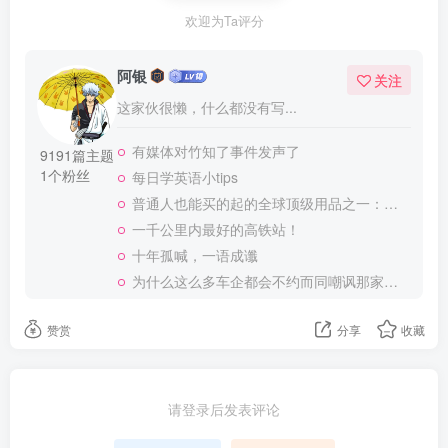
欢迎为Ta评分
阿银
关注
这家伙很懒，什么都没有写...
有媒体对竹知了事件发声了
9191篇主题
1个粉丝
每日学英语小tips
普通人也能买的起的全球顶级用品之一：WD-40润滑除锈剂！
一千公里内最好的高铁站！
十年孤喊，一语成谶
为什么这么多车企都会不约而同嘲讽那家说不得的车企？
赞赏
分享
收藏
请登录后发表评论