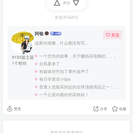
评分
欢迎为Ta评分
阿银
关注
这家伙很懒，什么都没有写...
一个悲伤的故事，关于赚钱买电脑的。。。
9193篇主题
1个粉丝
台风要来了
有媒体对竹知了事件发声了
每日学英语小tips
普通人也能买的起的全球顶级用品之一：WD-40润滑除锈剂！
一千公里内最好的高铁站！
赞赏
分享
收藏
请登录后发表评论