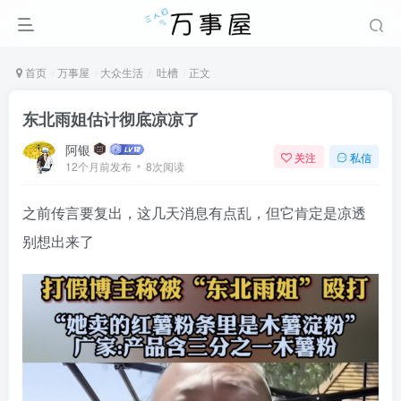
首页
万事屋
大众生活
吐槽
正文
东北雨姐估计彻底凉凉了
阿银
关注
私信
12个月前发布
8次阅读
之前传言要复出，这几天消息有点乱，但它肯定是凉透
别想出来了