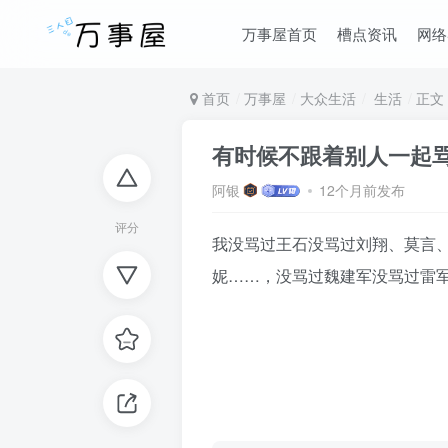
万事屋首页
槽点资讯
网络
首页
万事屋
大众生活
生活
正文
有时候不跟着别人一起
阿银
12个月前发布
评分
我没骂过王石没骂过刘翔、莫言
妮……，没骂过魏建军没骂过雷