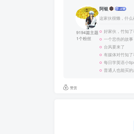
阿银
这家伙很懒，什么都
好家伙，竹知了
9194篇主题
1个粉丝
一个悲伤的故事
台风要来了
有媒体对竹知了
每日学英语小tip
普通人也能买的
赞赏