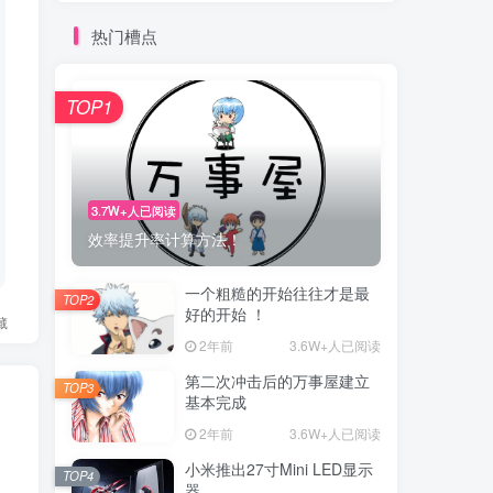
热门槽点
TOP1
3.7W+人已阅读
效率提升率计算方法！
一个粗糙的开始往往才是最
TOP2
好的开始 ！
藏
2年前
3.6W+人已阅读
第二次冲击后的万事屋建立
TOP3
基本完成
2年前
3.6W+人已阅读
小米推出27寸Mini LED显示
TOP4
器