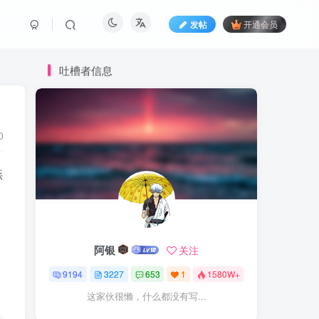
发帖
开通会员
吐槽者信息
0
燕
阿银
关注
9194
3227
653
1
1580W+
这家伙很懒，什么都没有写...