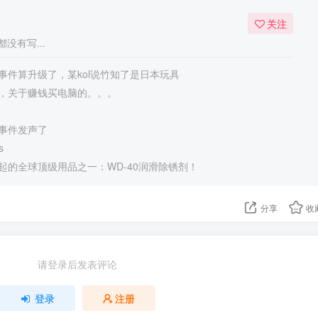
关注
没有写...
事件算升级了，某kol说竹知了是日本玩具
，关于赚钱买电脑的。。。
事件发声了
s
起的全球顶级用品之一：WD-40润滑除锈剂！
分享
收
请登录后发表评论
登录
注册