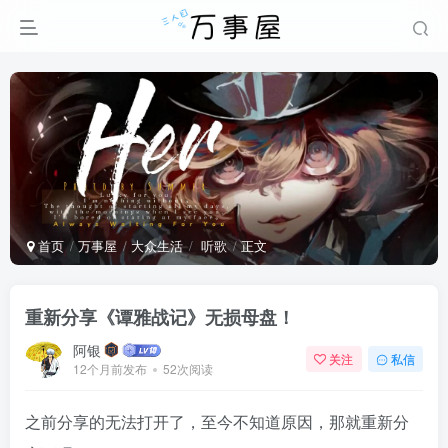
首页
万事屋
大众生活
听歌
正文
重新分享《谭雅战记》无损母盘！
阿银
关注
私信
12个月前发布
52次阅读
之前分享的无法打开了，至今不知道原因，那就重新分