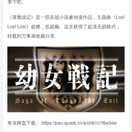
享下吧。
《谭雅战记》是一部反战小说兼动漫作品，主题曲《Los!
Los! Los!》超燃，也超癫。这次获得了超清无损格式，
转载到万事屋收藏分享。
夸克网盘下载：
https://pan.quark.cn/s/c081c7f6a3ee