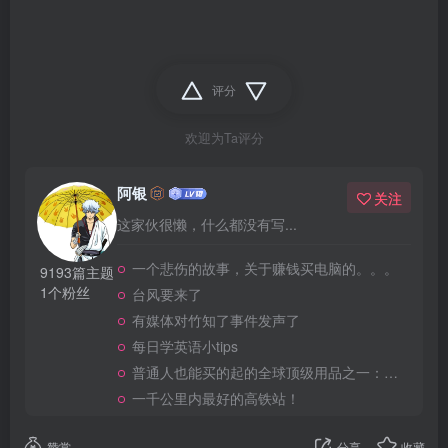
评分
欢迎为Ta评分
阿银
关注
这家伙很懒，什么都没有写...
一个悲伤的故事，关于赚钱买电脑的。。。
9193篇主题
1个粉丝
台风要来了
有媒体对竹知了事件发声了
每日学英语小tips
普通人也能买的起的全球顶级用品之一：WD-40润滑除锈剂！
一千公里内最好的高铁站！
赞赏
分享
收藏