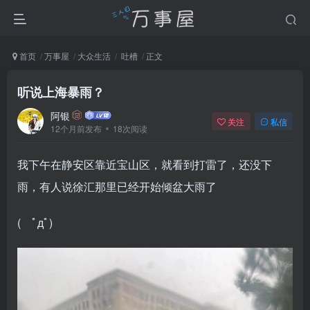
首页
万事屋
大众生活
吐槽
正文
听说上海暴雨？
阿银
关注
私信
12个月前发布
18次阅读
我下午在静安区靠近宝山区，就看到打雷了，还没下
雨，有人说徐汇那里已经开始倾盆大雨了
( ﾟдﾟ)