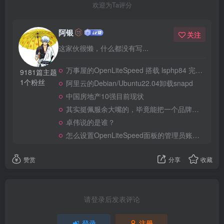
欢迎为Ta评分
阿银
关注
这家伙很懒，什么都没有写...
万事屋的OpenLiteSpeed 搭载 lsphp84 完整安装 Composer
9181篇主题
1个粉丝
阿里云的Debian/Ubuntu22.04卸载snapd
中国房地产10强目前现状
其实挺佩服余大嘴的，毕竟能把一个品牌做到全民嘲笑恶搞，真的不容易
卓伟说的是谁？
怎么设置OpenLiteSpeed面板的管理员账号和密码？
赞赏
分享
收藏
请登录后发表评论
登录
注册