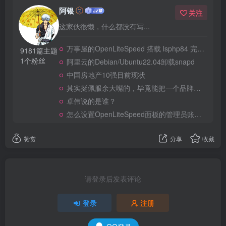
阿银
关注
这家伙很懒，什么都没有写...
万事屋的OpenLiteSpeed 搭载 lsphp84 完整安装 Composer
9181篇主题
1个粉丝
阿里云的Debian/Ubuntu22.04卸载snapd
中国房地产10强目前现状
其实挺佩服余大嘴的，毕竟能把一个品牌做到全民嘲笑恶搞，真的不容易
卓伟说的是谁？
怎么设置OpenLiteSpeed面板的管理员账号和密码？
赞赏
分享
收藏
请登录后发表评论
登录
注册