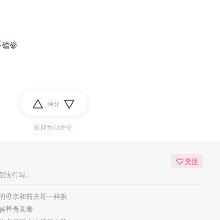
不磕碜
评分
欢迎为Ta评分
关注
没有写...
的母亲和前夫哥一样狠
解释青蒿素