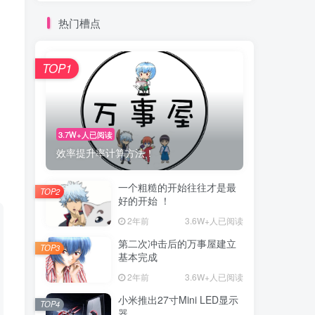
热门槽点
TOP1
3.7W+人已阅读
效率提升率计算方法！
一个粗糙的开始往往才是最
TOP2
好的开始 ！
2年前
3.6W+人已阅读
第二次冲击后的万事屋建立
TOP3
基本完成
2年前
3.6W+人已阅读
小米推出27寸Mini LED显示
TOP4
器