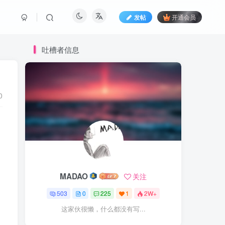
发帖
开通会员
吐槽者信息
0
MADAO
关注
503
0
225
1
2W+
这家伙很懒，什么都没有写...