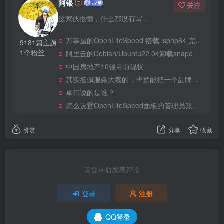
阿银
关注
这家伙很懒，什么都没有写...
万事屋的OpenLiteSpeed 搭载 lsphp84 完整安装 Composer
9181篇主题
1个粉丝
阿里云的Debian/Ubuntu22.04卸载snapd
中国房地产10强目前现状
其实挺佩服余大嘴的，毕竟能把一个品牌做到全民嘲笑恶搞，真的不容易
卓伟说的是谁？
怎么设置OpenLiteSpeed面板的管理员账号和密码？
赞赏
分享
收藏
请登录后发表评论
登录
注册
QQ登录