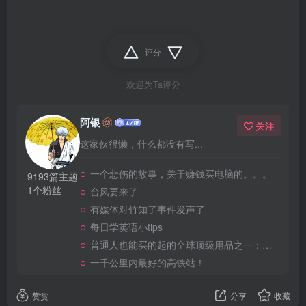
评分
欢迎为Ta评分
阿银
关注
这家伙很懒，什么都没有写...
一个悲伤的故事，关于赚钱买电脑的。。。
9193篇主题
1个粉丝
台风要来了
有媒体对竹知了事件发声了
每日学英语小tips
普通人也能买的起的全球顶级用品之一：WD-40润滑除锈剂！
一千公里内最好的高铁站！
赞赏
分享
收藏