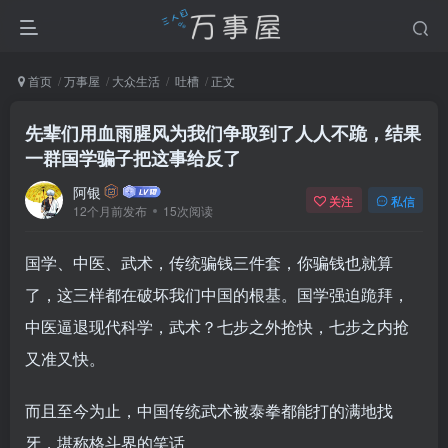
首页
万事屋
大众生活
吐槽
正文
先辈们用血雨腥风为我们争取到了人人不跪，结果
一群国学骗子把这事给反了
阿银
关注
私信
12个月前发布
15次阅读
国学、中医、武术，传统骗钱三件套，你骗钱也就算
了，这三样都在破坏我们中国的根基。国学强迫跪拜，
中医逼退现代科学，武术？七步之外抢快，七步之内抢
又准又快。
而且至今为止，中国传统武术被泰拳都能打的满地找
牙，堪称格斗界的笑话