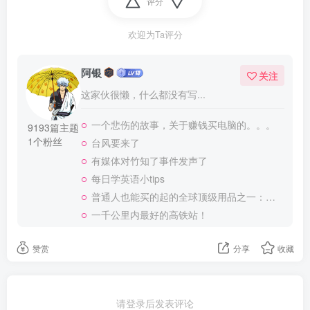
评分
欢迎为Ta评分
阿银
关注
这家伙很懒，什么都没有写...
一个悲伤的故事，关于赚钱买电脑的。。。
9193篇主题
1个粉丝
台风要来了
有媒体对竹知了事件发声了
每日学英语小tips
普通人也能买的起的全球顶级用品之一：WD-40润滑除锈剂！
一千公里内最好的高铁站！
赞赏
分享
收藏
请登录后发表评论