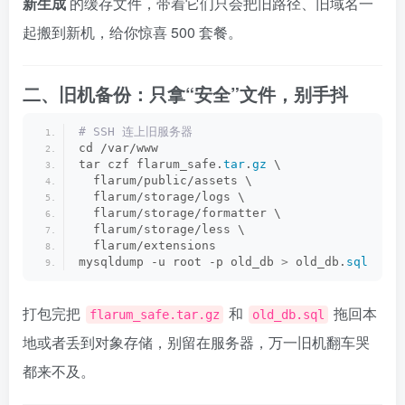
新生成
的缓存文件，带着它们只会把旧路径、旧域名一
起搬到新机，给你惊喜 500 套餐。
二、旧机备份：只拿“安全”文件，别手抖
# SSH 连上旧服务器
cd /var/www
tar czf flarum_safe.
tar
.
gz
 \
  flarum/public/assets \
  flarum/storage/logs \
  flarum/storage/formatter \
  flarum/storage/less \
  flarum/extensions
mysqldump -u root -p old_db 
>
 old_db.
sql
打包完把
和
拖回本
flarum_safe.tar.gz
old_db.sql
地或者丢到对象存储，别留在服务器，万一旧机翻车哭
都来不及。